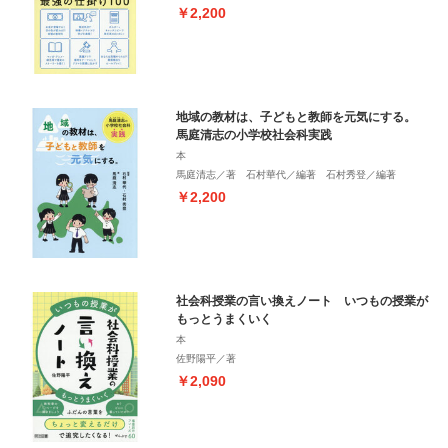
￥2,200
地域の教材は、子どもと教師を元気にする。
馬庭清志の小学校社会科実践
本
馬庭清志／著 石村華代／編著 石村秀登／編著
￥2,200
社会科授業の言い換えノート いつもの授業が
もっとうまくいく
本
佐野陽平／著
￥2,090