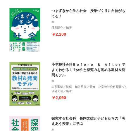
つまずきから学ぶ社会 授業づくりに自信がも
てる！
本
澤井陽介／編著
￥2,200
小学校社会科Ｂｅｆｏｒｅ ＆ Ａｆｔｅｒで
よくわかる！主体性と探究力を高める教材＆発
問モデル
本
由井薗健／監修 粕谷昌良／監修 小学校社会科授業づく
り研究会／編著
￥2,090
探究する社会科 長岡文雄と子どもたちの「考
えあう授業」に学ぶ
本