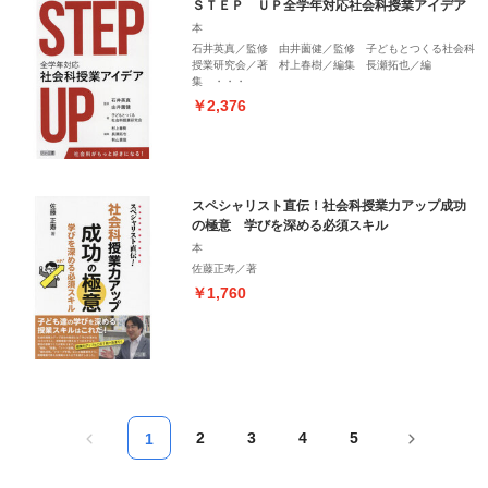
ＳＴＥＰ ＵＰ全学年対応社会科授業アイデア
本
石井英真／監修 由井薗健／監修 子どもとつくる社会科
授業研究会／著 村上春樹／編集 長瀬拓也／編
集 ・・・
￥2,376
スペシャリスト直伝！社会科授業力アップ成功
の極意 学びを深める必須スキル
本
佐藤正寿／著
￥1,760
2
3
4
5
1