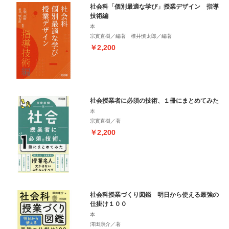
社会科「個別最適な学び」授業デザイン 指導
技術編
本
宗實直樹／編著 椎井慎太郎／編著
￥2,200
社会授業者に必須の技術、１冊にまとめてみた
本
宗實直樹／著
￥2,200
社会科授業づくり図鑑 明日から使える最強の
仕掛け１００
本
澤田康介／著