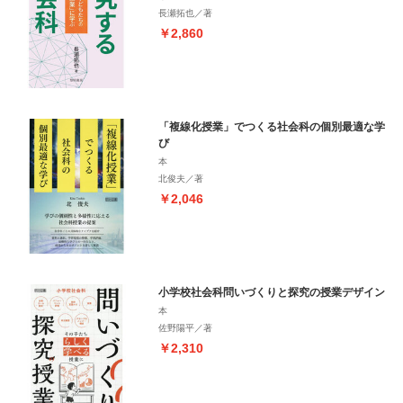
長瀬拓也／著
￥2,860
「複線化授業」でつくる社会科の個別最適な学
び
本
北俊夫／著
￥2,046
小学校社会科問いづくりと探究の授業デザイン
本
佐野陽平／著
￥2,310