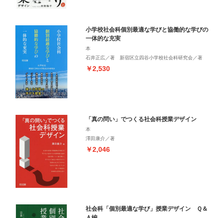
小学校社会科個別最適な学びと協働的な学びの
一体的な充実
本
石井正広／著 新宿区立四谷小学校社会科研究会／著
￥2,530
「真の問い」でつくる社会科授業デザイン
本
澤田康介／著
￥2,046
社会科「個別最適な学び」授業デザイン Ｑ＆
Ａ編