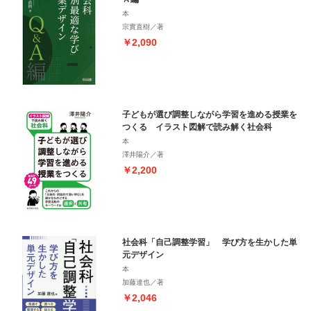
本
宗實直樹／著
￥2,090
子どもが選び調整しながら学習を進める授業を
つくる イラスト図解で読み解く社会科
本
澤井陽介／著
￥2,200
社会科「自己調整学習」 学び方を生かした単
元デザイン
本
加藤達也／著
￥2,046