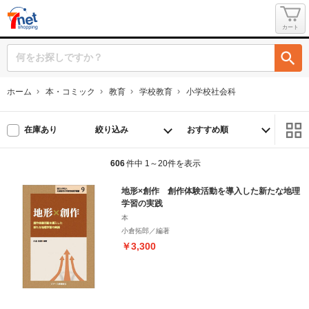
カート
ホーム
本・コミック
教育
学校教育
小学校社会科
絞り込み
在庫あり
606
件中 1～20件を表示
地形×創作 創作体験活動を導入した新たな地理
学習の実践
本
小倉拓郎／編著
￥3,300