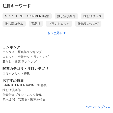
注目キーワード
STARTO ENTERTAINMENT特集
推し活倶楽部
推し活グッズ
推し活コラム
宝島社
ブランドムック
雑誌ランキング
本ランキング
DVDランキング
CD予約ランキング
もっと見る ▼
乃木坂46
ポケモン
付録付き雑誌
ゲッターズ飯田
King & Prince
myojo
anan
Snow Man
SixTONES
ランキング
エンタメ・写真集ランキング
timelesz
SUPER EIGHT
WEST.
NEWS
Kis-My-Ft2
コミック、全巻セット ランキング
暮らし・健康 ランキング
Hey! Say! JUMP
DOMOTO
A.B.C-Z
なにわ男子
関連カテゴリ・注目カテゴリ
Aぇ! group
Travis Japan
名探偵コナン
ちいかわ
コミックセット特集
おすすめ特集
STARTO ENTERTAINMENT特集
推し活倶楽部
付録付きブランドムック特集
乃木坂46 写真集・関連本特集
ページトップへ ▲