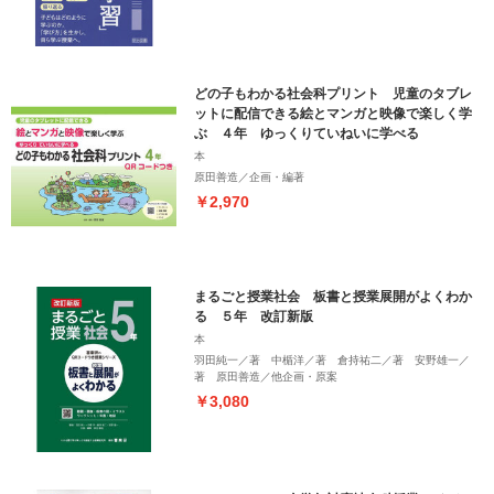
どの子もわかる社会科プリント 児童のタブレ
ットに配信できる絵とマンガと映像で楽しく学
ぶ ４年 ゆっくりていねいに学べる
本
原田善造／企画・編著
￥2,970
まるごと授業社会 板書と授業展開がよくわか
る ５年 改訂新版
本
羽田純一／著 中楯洋／著 倉持祐二／著 安野雄一／
著 原田善造／他企画・原案
￥3,080