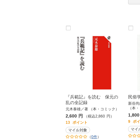
『兵範記』を読む 保元の
民俗
乱の全記録
新谷尚
（本・
元木泰雄／著 （本・コミック）
1,800
2,600
円
（税込
2,860
円
）
9
ポ
13
ポイント
（
0件
）