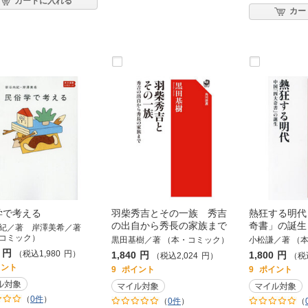
カートに入れる
カー
学で考える
羽柴秀吉とその一族 秀吉
熱狂する明代
の出自から秀長の家族まで
奇書」の誕生
紀／著 岸澤美希／著
コミック）
黒田基樹／著 （本・コミック）
小松謙／著 （
円
（税込
1,980
円
）
1,840
円
1,800
円
（税込
2,024
円
）
（税
イント
9
ポイント
9
ポイント
（
0件
）
（
0件
）
（