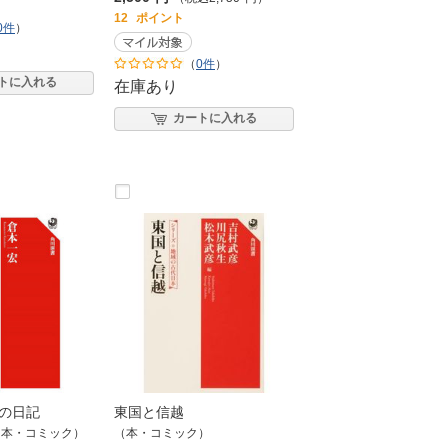
12
ポイント
0件
）
（
0件
）
トに入れる
在庫あり
カートに入れる
の日記
東国と信越
（本・コミック）
（本・コミック）