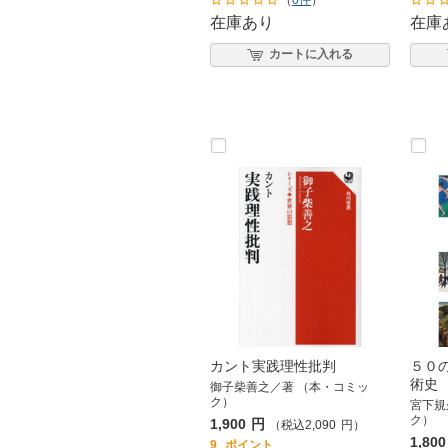
（
0件
）
在庫あり
在庫
カートに入れる
カント実践理性批判
５０
術史
御子柴善之／著 （本・コミッ
ク）
宮下規
ク）
1,900
円
（税込
2,090
円
）
1,800
9
ポイント