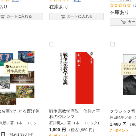
（
0件
）
（
0件
）
（
あり
在庫あり
在庫あり
カートに入れる
カートに入れる
カー
の名画でたどる西洋美
戦争宗教学序説 信仰と平
クラシック音
和のジレンマ
岡田暁生／著 
久朗／著 （本・コミッ
石川明人／著 （本・コミック）
1,400
円
（税
1,800
円
（税込
1,980
円
）
7
ポイント
円
（税込
1,980
円
）