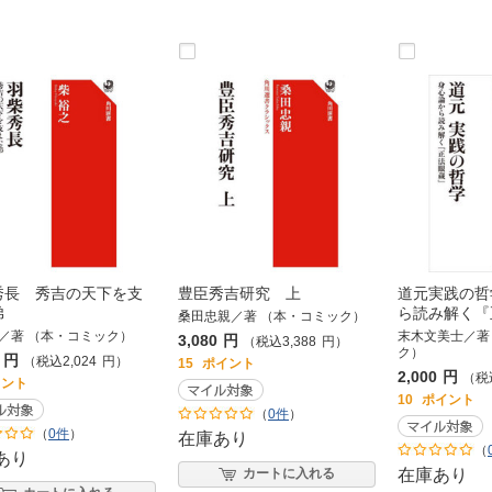
秀長 秀吉の天下を支
豊臣秀吉研究 上
道元実践の哲
弟
ら読み解く『
桑田忠親／著 （本・コミック）
／著 （本・コミック）
末木文美士／著
3,080
円
（税込
3,388
円
）
ク）
円
（税込
2,024
円
）
15
ポイント
2,000
円
（税
イント
10
ポイント
（
0件
）
（
0件
）
在庫あり
（
あり
カートに入れる
在庫あり