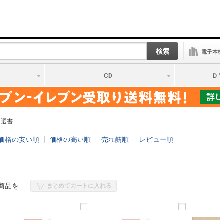
検索
電子本
CD
Ｄ
川選書
価格の安い順
価格の高い順
売れ筋順
レビュー順
商品を
まとめてカートに入れる