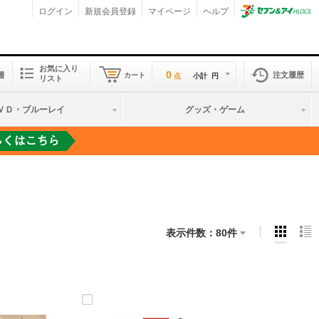
ログイン
新規会員登録
マイページ
ヘルプ
お気に入り
0
棚
注文履歴
カート
点
小計
円
リスト
ＶＤ・ブルーレイ
グッズ・ゲーム
表示件数：
80件
標準表