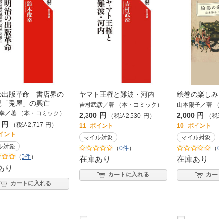
の出版革命 書店界の
ヤマト王権と難波・河内
絵巻の楽しみ
児「兎屋」の興亡
吉村武彦／著 （本・コミック）
山本陽子／著 
幸／著 （本・コミック）
2,300
円
2,000
円
（税込
2,530
円
）
（税
円
（税込
2,717
円
）
11
ポイント
10
ポイント
イント
（
0件
）
（
（
0件
）
在庫あり
在庫あり
あり
カートに入れる
カー
カートに入れる