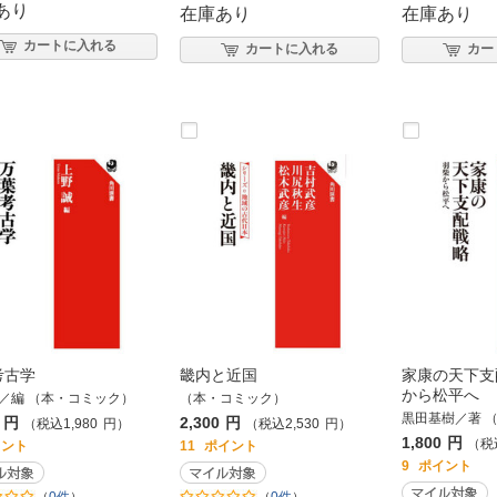
あり
在庫あり
在庫あり
カートに入れる
カートに入れる
カー
考古学
畿内と近国
家康の天下支
から松平へ
／編 （本・コミック）
（本・コミック）
黒田基樹／著 
円
2,300
円
（税込
1,980
円
）
（税込
2,530
円
）
1,800
円
（税
イント
11
ポイント
9
ポイント