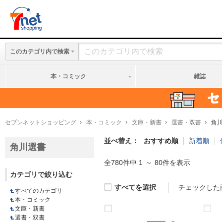
このカテゴリ内で検索
本・コミック
雑誌
セブンネットショッピング
本・コミック
文庫・新書
選書・双書
角
並べ替え
おすすめ順
新着順
角川選書
全780件中 1
～
80件を表示
カテゴリで絞り込む
すべてを選択
チェックした
すべてのカテゴリ
本・コミック
文庫・新書
選書・双書