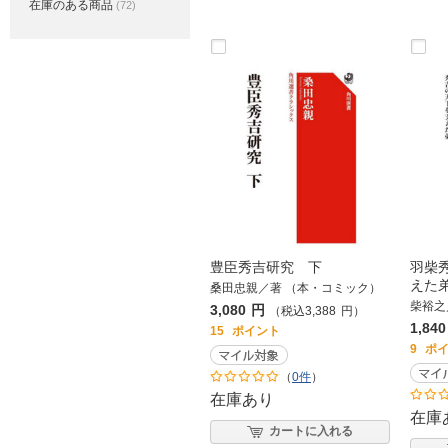
在庫のある商品
(72)
豊臣秀吉研究 下
羽柴
えた
桑田忠親／著 （本・コミック）
柴裕之
3,080
円
（税込
3,388
円
）
1,840
15
ポイント
9
ポ
（
0件
）
在庫あり
在庫
カートに入れる