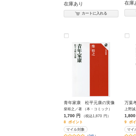
在庫
在庫あり
カートに入れる
青年家康 松平元康の実像
万葉
柴裕之／著 （本・コミック）
上野誠
1,700
円
1,800
（税込
1,870
円
）
8
ポイント
9
ポ