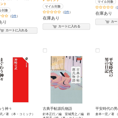
9
ポイント
イント
（
（
0件
）
在庫あり
（
0件
）
在庫あり
あり
カー
カートに入れる
カートに入れる
わう神々
古典手帖源氏物語
平安時代の男
武／著 （本・コミック）
針本正行／編 室城秀之／編 鈴
倉本一宏／著 