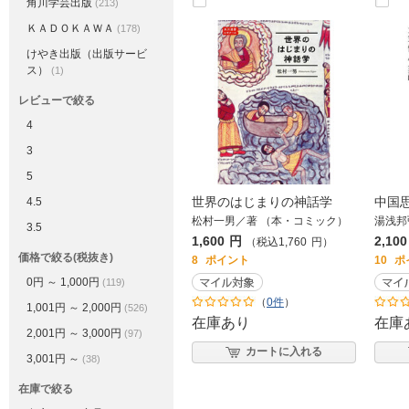
角川学芸出版
(213)
ＫＡＤＯＫＡＷＡ
(178)
けやき出版（出版サービ
ス）
(1)
レビューで絞る
4
3
5
世界のはじまりの神話学
中国
4.5
松村一男／著 （本・コミック）
湯浅邦
3.5
1,600
円
2,100
（税込
1,760
円
）
価格で絞る(税抜き)
8
ポイント
10
ポ
0円 ～ 1,000円
(119)
（
0件
）
1,001円 ～ 2,000円
(526)
在庫あり
在庫
2,001円 ～ 3,000円
(97)
カートに入れる
3,001円 ～
(38)
在庫で絞る