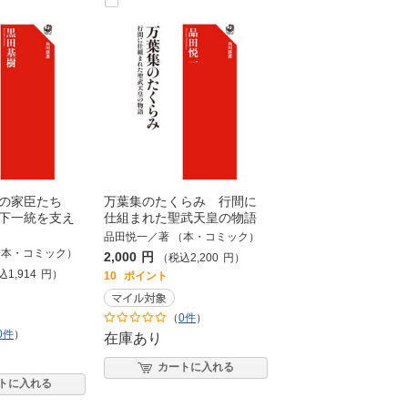
その家臣たち
万葉集のたくらみ 行間に
下一統を支え
仕組まれた聖武天皇の物語
品田悦一／著 （本・コミック）
（本・コミック）
2,000
円
（税込
2,200
円
）
込
1,914
円
）
10
ポイント
（
0件
）
0件
）
在庫あり
カートに入れる
トに入れる