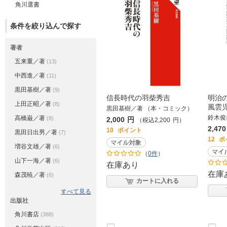
角川選書
条件を絞り込んで探す
著者
五来重／著
(13)
中西進／著
(11)
黒田基樹／著
(9)
信長時代の羽柴秀吉
明治
上田正昭／著
(8)
風雲
黒田基樹／著 （本・コミック）
鈴木俊
高橋巌／著
(8)
2,000
円
（税込
2,200
円
）
2,470
10
ポイント
黒田日出男／著
(7)
12
ポ
増谷文雄／著
(6)
（
0件
）
山下一海／著
(6)
在庫あり
在庫
森茂暁／著
(6)
カートに入れる
すべて見る
出版社
角川書店
(388)