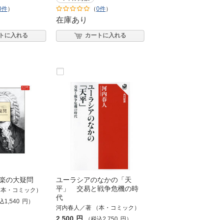
0件
）
（
0件
）
在庫あり
トに入れる
カートに入れる
楽の大疑問
ユーラシアのなかの「天
平」 交易と戦争危機の時
（本・コミック）
代
込
1,540
円
）
河内春人／著 （本・コミック）
2,500
円
（税込
2,750
円
）