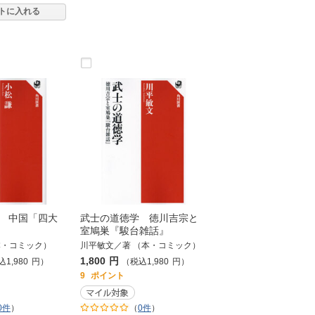
トに入れる
 中国「四大
武士の道徳学 徳川吉宗と
室鳩巣『駿台雑話』
本・コミック）
川平敏文／著 （本・コミック）
1,800
円
込
1,980
円
）
（税込
1,980
円
）
9
ポイント
0件
）
（
0件
）