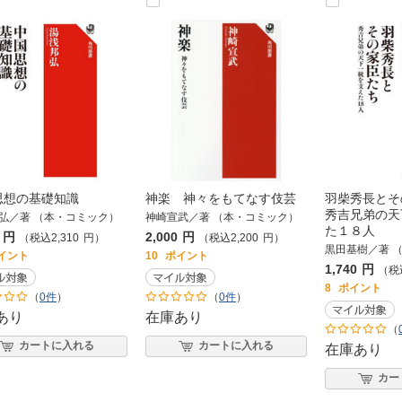
思想の基礎知識
神楽 神々をもてなす伎芸
羽柴秀長と
秀吉兄弟の天
弘／著 （本・コミック）
神崎宣武／著 （本・コミック）
た１８人
円
2,000
円
（税込
2,310
円
）
（税込
2,200
円
）
黒田基樹／著 
イント
10
ポイント
1,740
円
（税
8
ポイント
（
0件
）
（
0件
）
あり
在庫あり
（
カートに入れる
カートに入れる
在庫あり
カー