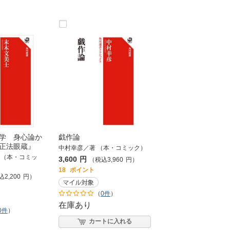
学 身心論か
戯作論
正法眼蔵』
中村幸彦／著 （本・コミック）
 （本・コミッ
3,600
円
（税込
3,960
円
）
18
ポイント
込
2,200
円
）
（
0件
）
在庫あり
0件
）
カートに入れる