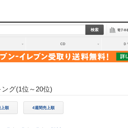
検索
電子本
CD
Ｄ
グ(1位～20位)