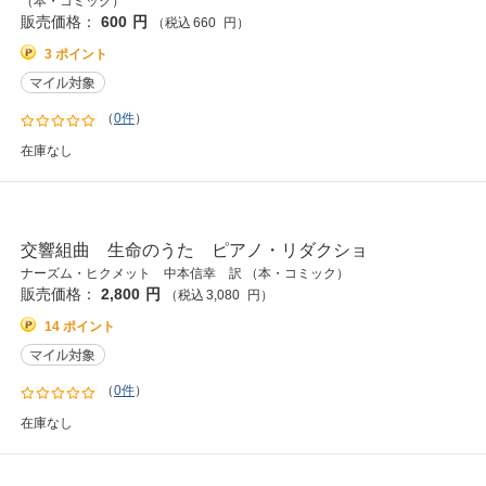
（本・コミック）
販売価格：
600
円
（税込
660
円
）
3 ポイント
（
0件
）
在庫なし
交響組曲 生命のうた ピアノ・リダクショ
ナーズム・ヒクメット 中本信幸 訳 （本・コミック）
販売価格：
2,800
円
（税込
3,080
円
）
14 ポイント
（
0件
）
在庫なし