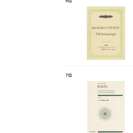
6位
7位