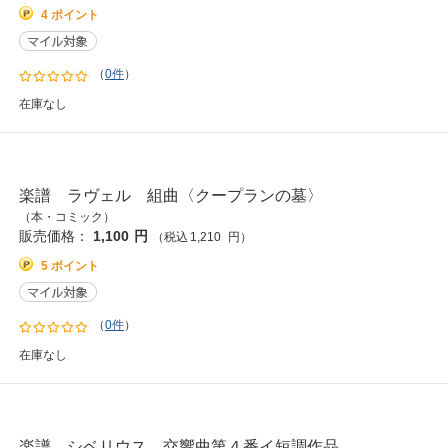
4 ポイント
（
0件
）
在庫なし
楽譜 ラヴェル 組曲〈クープランの墓〉
（本・コミック）
販売価格：
1,100
円
（税込
1,210
円
）
5 ポイント
（
0件
）
在庫なし
楽譜 シベリウス 交響曲第４番イ短調作品