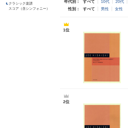
年代別
すべて
10代
20代
クラシック楽譜
スコア（含シンフォニー）
性別
すべて
男性
女性
1位
2位