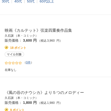
30代
40代
50代
60代以上
映画《カルテット》弦楽四重奏作品集
久石譲 （本・コミック）
販売価格：
3,600
円
（税込
3,960
円
）
18 ポイント
（
0件
）
在庫なし
《風の谷のナウシカ》より５つのメロディー
久石譲 （本・コミック）
販売価格：
1,800
円
（税込
1,980
円
）
9 ポイント