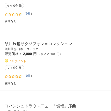
（
0件
）
在庫なし
須川展也サクソフォン＝コレクション
須川展也 （本・コミック）
販売価格：
2,000
円
（税込
2,200
円
）
10 ポイント
（
0件
）
在庫なし
ヨハンシュトラウス二世 「蝙蝠」序曲