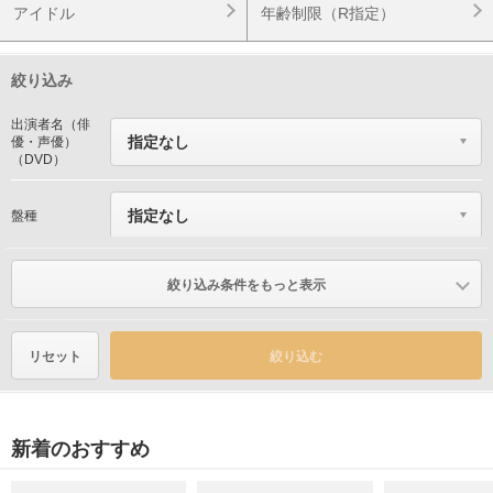
アイドル
年齢制限（R指定）
絞り込み
出演者名（俳
優・声優）
（DVD）
盤種
絞り込み条件をもっと表示
エディション
リセット
絞り込む
在庫で絞る
レビューで絞
る
新着のおすすめ