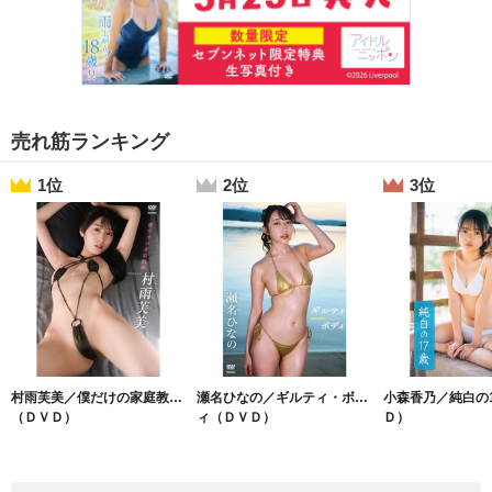
売れ筋ランキング
1位
2位
3位
村雨芙美／僕だけの家庭教師
瀬名ひなの／ギルティ・ボデ
小森香乃／純白の
（ＤＶＤ）
ィ（ＤＶＤ）
Ｄ）