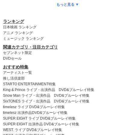
本ランキング
DVDランキング
CD予約ランキング
もっと見る ▼
乃木坂46
ポケモン
付録付き雑誌
ゲッターズ飯田
King & Prince
myojo
anan
Snow Man
SixTONES
ランキング
日本映画 ランキング
timelesz
SUPER EIGHT
WEST.
NEWS
Kis-My-Ft2
アニメ ランキング
ミュージック ランキング
Hey! Say! JUMP
DOMOTO
A.B.C-Z
なにわ男子
関連カテゴリ・注目カテゴリ
Aぇ! group
Travis Japan
名探偵コナン
ちいかわ
セブンネット限定
DVDセール
おすすめ特集
アーティスト一覧
推し活倶楽部
STARTO ENTERTAINMENT特集
King & Prince ライブ・出演作品 DVD&ブルーレイ特集
Snow Man ライブ・出演作品 DVD&ブルーレイ特集
SixTONES ライブ・出演作品 DVD&ブルーレイ特集
timelesz ライブ DVD&ブルーレイ特集
timelesz 出演作品DVD&ブルーレイ特集
SUPER EIGHT ライブ DVD&ブルーレイ特集
SUPER EIGHT 出演作品 DVD&ブルーレイ特集
WEST. ライブ DVD&ブルーレイ特集