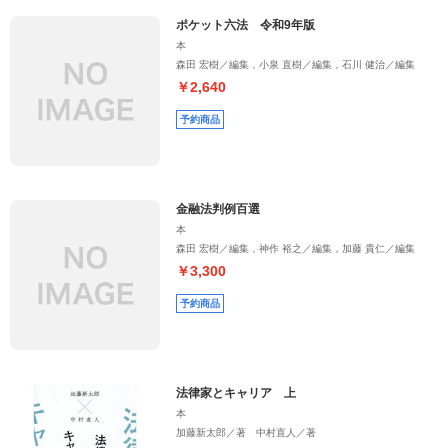
ポケット六法 令和9年版
本
森田 宏樹／編集，小泉 直樹／編集，石川 健治／編集
￥2,640
予約商品
金融法判例百選
本
森田 宏樹／編集，神作 裕之／編集，加藤 貴仁／編集
￥3,300
予約商品
法律家とキャリア 上
本
加藤新太郎／著 中村直人／著