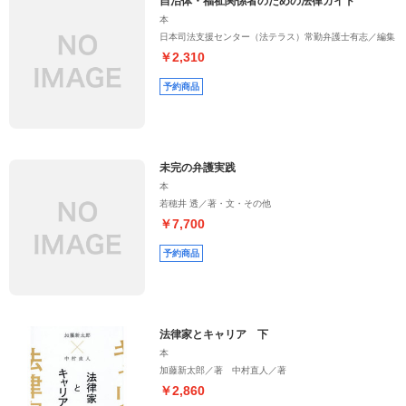
自治体・福祉関係者のための法律ガイド
本
日本司法支援センター（法テラス）常勤弁護士有志／編集
￥2,310
予約商品
未完の弁護実践
本
若穂井 透／著・文・その他
￥7,700
予約商品
法律家とキャリア 下
本
加藤新太郎／著 中村直人／著
￥2,860