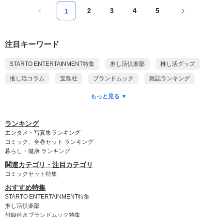
2
3
4
5
1
注目キーワード
STARTO ENTERTAINMENT特集
推し活倶楽部
推し活グッズ
推し活コラム
宝島社
ブランドムック
雑誌ランキング
本ランキング
DVDランキング
CD予約ランキング
もっと見る ▼
乃木坂46
ポケモン
付録付き雑誌
ゲッターズ飯田
King & Prince
myojo
anan
Snow Man
SixTONES
ランキング
エンタメ・写真集ランキング
timelesz
SUPER EIGHT
WEST.
NEWS
Kis-My-Ft2
コミック、全巻セット ランキング
暮らし・健康 ランキング
Hey! Say! JUMP
DOMOTO
A.B.C-Z
なにわ男子
関連カテゴリ・注目カテゴリ
Aぇ! group
Travis Japan
名探偵コナン
ちいかわ
コミックセット特集
おすすめ特集
STARTO ENTERTAINMENT特集
推し活倶楽部
付録付きブランドムック特集