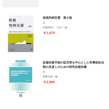
租税判例百選 第８版
本
佐藤英明／〔ほか〕編
￥2,970
証拠収集手続の拡充等を中心とした民事訴訟法
制の見直しのための研究会報告書
本
商事法務／編
￥2,860