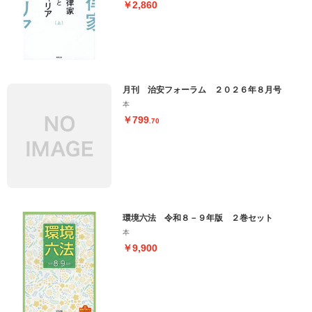
￥2,860
月刊 治安フォーラム ２０２６年８月号
本
￥799
.70
環境六法 令和８－９年版 ２巻セット
本
￥9,900