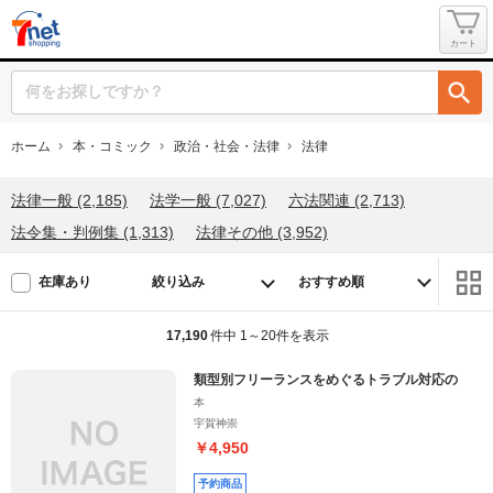
カート
ホーム
本・コミック
政治・社会・法律
法律
法律一般 (2,185)
法学一般 (7,027)
六法関連 (2,713)
法令集・判例集 (1,313)
法律その他 (3,952)
絞り込み
在庫あり
17,190
件中 1～20件を表示
類型別フリーランスをめぐるトラブル対応の
本
宇賀神崇
￥4,950
予約商品