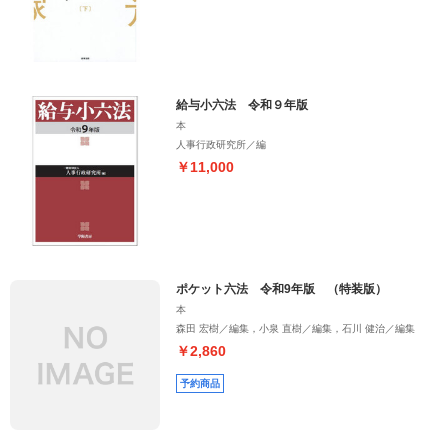
給与小六法 令和９年版
本
人事行政研究所／編
￥11,000
ポケット六法 令和9年版 （特装版）
本
森田 宏樹／編集，小泉 直樹／編集，石川 健治／編集
￥2,860
予約商品