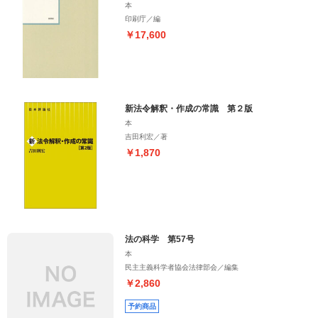
本
印刷庁／編
￥17,600
新法令解釈・作成の常識 第２版
本
吉田利宏／著
￥1,870
法の科学 第57号
本
民主主義科学者協会法律部会／編集
￥2,860
予約商品