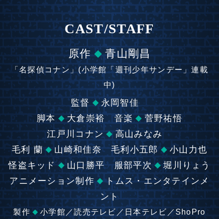
CAST/STAFF
原作
青山剛昌
「名探偵コナン」(小学館「週刊少年サンデー」連載
中)
監督
永岡智佳
脚本
大倉崇裕 音楽
菅野祐悟
江戸川コナン
高山みなみ
毛利 蘭
山崎和佳奈 毛利小五郎
小山力也
怪盗キッド
山口勝平 服部平次
堀川りょう
アニメーション制作
トムス・エンタテインメ
ント
製作
小学館／読売テレビ／日本テレビ／ShoPro