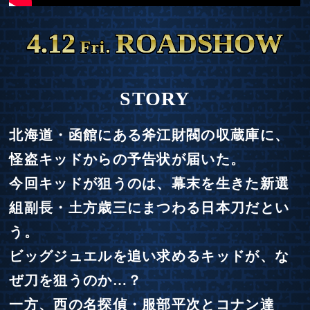
4.12
ROADSHOW
Fri.
STORY
北海道・函館にある斧江財閥の収蔵庫に、
怪盗キッドからの予告状が届いた。
今回キッドが狙うのは、幕末を生きた新選
組副長・土方歳三にまつわる日本刀だとい
う。
ビッグジュエルを追い求めるキッドが、な
ぜ刀を狙うのか…？
一方、西の名探偵・服部平次とコナン達