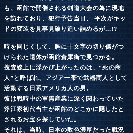
も、函館で開催される剣道大会の為に現地
を訪れており、犯行予告当日、
平次がキッ
ドの変装を見事見破り追い詰めるが…!?
時を同じくして、胸に十文字の切り傷がつ
けられた遺体が函館倉庫街で見つかる。
捜査線上に浮かび上がったのは、“死の商
人”と呼ばれ、アジア一帯で武器商人として
活動する日系アメリカ人の男。
彼は戦時中の軍需産業に深く関わっていた
斧江家初代当主が函館のどこかに隠したと
されるお宝を探していた。
それは、当時、日本の敗色濃厚だった戦況