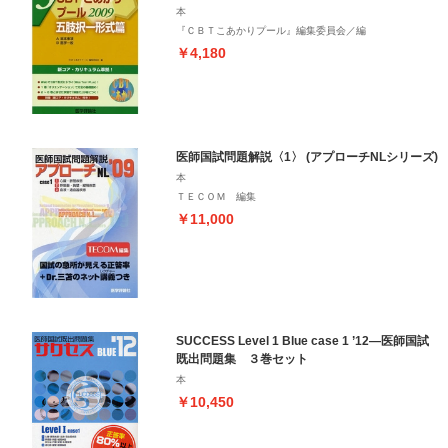
本
『ＣＢＴこあかりプール』編集委員会／編
￥4,180
医師国試問題解説〈1〉 (アプローチNLシリーズ)
本
ＴＥＣＯＭ 編集
￥11,000
SUCCESS Level 1 Blue case 1 ’12―医師国試
既出問題集 ３巻セット
本
￥10,450