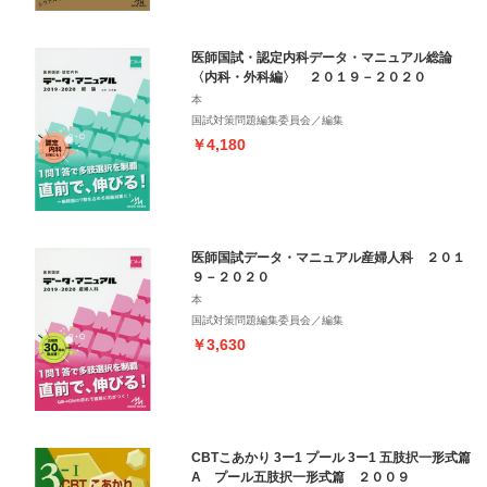
医師国試・認定内科データ・マニュアル総論
〈内科・外科編〉 ２０１９－２０２０
本
国試対策問題編集委員会／編集
￥4,180
医師国試データ・マニュアル産婦人科 ２０１
９－２０２０
本
国試対策問題編集委員会／編集
￥3,630
CBTこあかり 3ー1 プール 3ー1 五肢択一形式篇
A プール五肢択一形式篇 ２００９