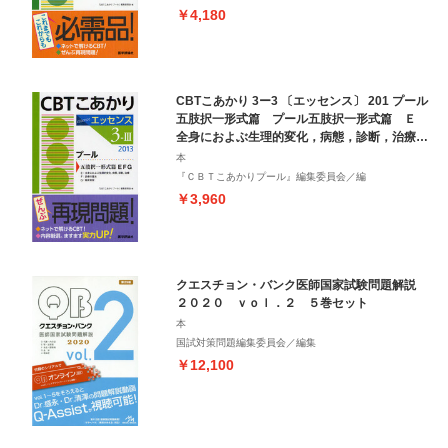
￥4,180
CBTこあかり 3ー3 〔エッセンス〕 201 プール
五肢択一形式篇 プール五肢択一形式篇 Ｅ
全身におよぶ生理的変化，病態，診断，治療
Ｆ 診療の基本 Ｇ 臨床実習
本
『ＣＢＴこあかりプール』編集委員会／編
￥3,960
クエスチョン・バンク医師国家試験問題解説
２０２０ ｖｏｌ．２ ５巻セット
本
国試対策問題編集委員会／編集
￥12,100