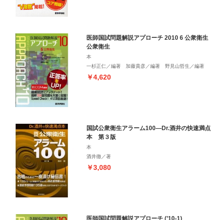
医師国試問題解説アプローチ 2010 6 公衆衛生
公衆衛生
本
一杉正仁／編著 加藤貴彦／編著 野見山哲生／編著
￥4,620
国試公衆衛生アラーム100―Dr.酒井の快速満点
本 第３版
本
酒井徹／著
￥3,080
医師国試問題解説アプローチ (’10-1)