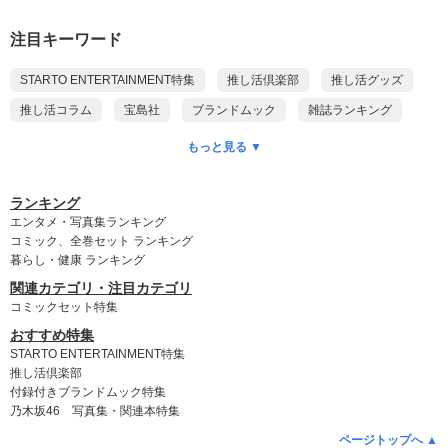
注目キーワード
STARTO ENTERTAINMENT特集
推し活倶楽部
推し活グッズ
推し活コラム
宝島社
ブランドムック
雑誌ランキング
本ランキング
DVDランキング
CD予約ランキング
もっと見る ▼
乃木坂46
ポケモン
付録付き雑誌
ゲッターズ飯田
King & Prince
myojo
anan
Snow Man
SixTONES
ランキング
エンタメ・写真集ランキング
timelesz
SUPER EIGHT
WEST.
NEWS
Kis-My-Ft2
コミック、全巻セット ランキング
暮らし・健康 ランキング
Hey! Say! JUMP
DOMOTO
A.B.C-Z
なにわ男子
関連カテゴリ・注目カテゴリ
Aぇ! group
Travis Japan
名探偵コナン
ちいかわ
コミックセット特集
おすすめ特集
STARTO ENTERTAINMENT特集
推し活倶楽部
付録付きブランドムック特集
乃木坂46 写真集・関連本特集
ページトップへ ▲