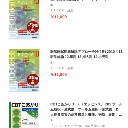
本
ＴＥＣＯＭ 編集
￥11,000
医師国試問題解説アプローチ(全4巻) 2010 4 11.
医学総論 12.産科 13.婦人科 14.小児科
本
ＴＥＣＯＭ 編集
￥11,000
CBTこあかり 3ー2 〔エッセンス〕 201 プール
五肢択一形式篇 プール五肢択一形式篇 Ｄ
人体各器官の正常構造と機能、病態、診断、治
療
本
『ＣＢＴこあかりプール』編集委員会／編