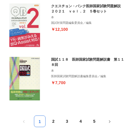
クエスチョン・バンク医師国家試験問題解説
２０２１ ｖｏｌ．２ ５巻セット
本
国試対策問題編集委員会／編集
￥12,100
国試１１８ 医師国家試験問題解説書 第１１
８回
本
医師国家試験問題解説書編集委員会／編集
￥7,700
2
3
4
5
1