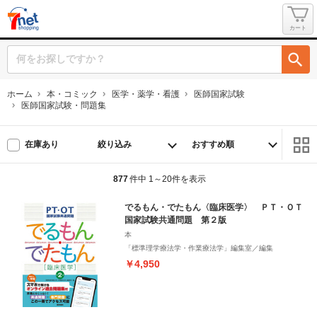
カート
ホーム
本・コミック
医学・薬学・看護
医師国家試験
医師国家試験・問題集
絞り込み
在庫あり
877
件中 1～20件を表示
でるもん・でたもん〈臨床医学〉 ＰＴ・ＯＴ
国家試験共通問題 第２版
本
「標準理学療法学・作業療法学」編集室／編集
￥4,950