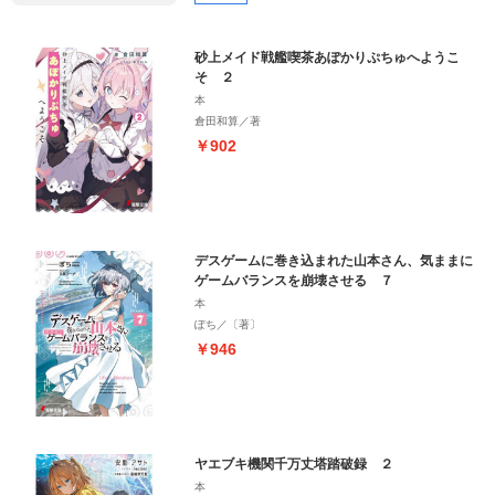
砂上メイド戦艦喫茶あぽかりぷちゅへようこ
そ ２
本
倉田和算／著
￥902
デスゲームに巻き込まれた山本さん、気ままに
ゲームバランスを崩壊させる ７
本
ぽち／〔著〕
￥946
ヤエブキ機関千万丈塔踏破録 ２
本