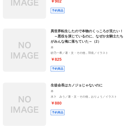
￥902
予約商品
異世界転生したので本物のくっころが見たい！
～悪役を演じているのに、なぜか女騎士たち
がみんな俺に落ちていた～（2）
本
砂乃一希／著・文・その他，羽依／イラスト
￥825
予約商品
生徒会長はカノジョじゃないのに
本
水卜 みう／著・文・その他，おりょう／イラスト
￥880
予約商品