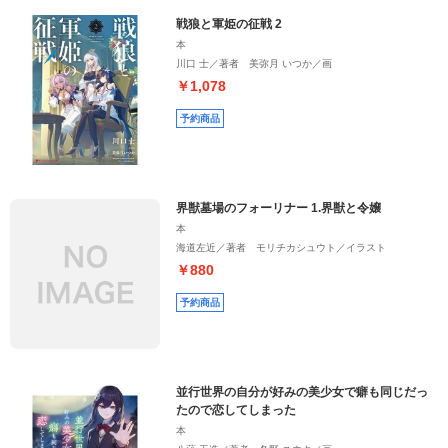
戦狼と軍姫の征戦 2
本
川口 士／著者 美弥月 いつか／画
￥1,078
予約商品
界獣墓場のフォーリナー 1.界獣と令嬢
本
海道左近／著者 モリチカシュウト／イラスト
￥880
予約商品
並行世界の自分が好みの美少女で癖も同じだっ
たので恋してしまった
本