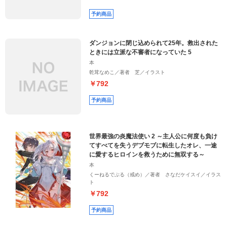
他ライトノベル（少年） (4,831)
予約商品
ダンジョンに閉じ込められて25年。救出された
ときには立派な不審者になっていた 5
本
乾茸なめこ／著者 芝／イラスト
￥792
予約商品
世界最強の炎魔法使い 2 ～主人公に何度も負け
てすべてを失うデブモブに転生したオレ、一途
に愛するヒロインを救うために無双する～
本
くーねるでぶる（戒め）／著者 さなだケイスイ／イラス
ト
￥792
予約商品