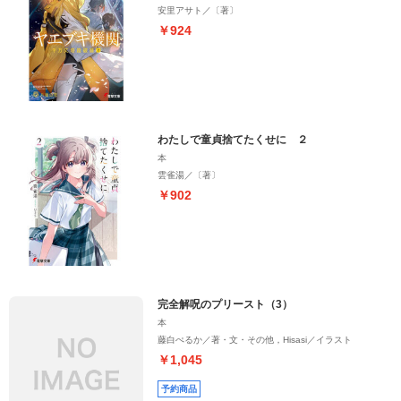
安里アサト／〔著〕
￥924
わたしで童貞捨てたくせに ２
本
雲雀湯／〔著〕
￥902
完全解呪のプリースト（3）
本
藤白ぺるか／著・文・その他，Hisasi／イラスト
￥1,045
予約商品