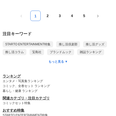
2
3
4
5
1
注目キーワード
STARTO ENTERTAINMENT特集
推し活倶楽部
推し活グッズ
推し活コラム
宝島社
ブランドムック
雑誌ランキング
本ランキング
DVDランキング
CD予約ランキング
もっと見る ▼
乃木坂46
ポケモン
付録付き雑誌
ゲッターズ飯田
King & Prince
myojo
anan
Snow Man
SixTONES
ランキング
エンタメ・写真集ランキング
timelesz
SUPER EIGHT
WEST.
NEWS
Kis-My-Ft2
コミック、全巻セット ランキング
暮らし・健康 ランキング
Hey! Say! JUMP
DOMOTO
A.B.C-Z
なにわ男子
関連カテゴリ・注目カテゴリ
Aぇ! group
Travis Japan
名探偵コナン
ちいかわ
コミックセット特集
おすすめ特集
STARTO ENTERTAINMENT特集