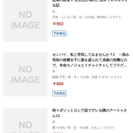
恋奪の教室１ 男女比が壊れた世界でギスギスす
る話
本
月島 しいる／著・文・その他，MAIRO／イラスト
￥902
予約商品
センパイ、私と浮気してみませんか？2 ～病み
気味の後輩女子に薬を盛られて貞操の危機なの
で、本命カノジョとイチャイチャしてフラグを
完全粉砕したいと思います～
本
朝陽 千早／著・文・その他，伊倉 ナギサ／イラスト
￥880
予約商品
時々ボソッとロシア語でデレる隣のアーリャさ
ん12
本
燦々SUN／著・文・その他，ももこ／イラスト