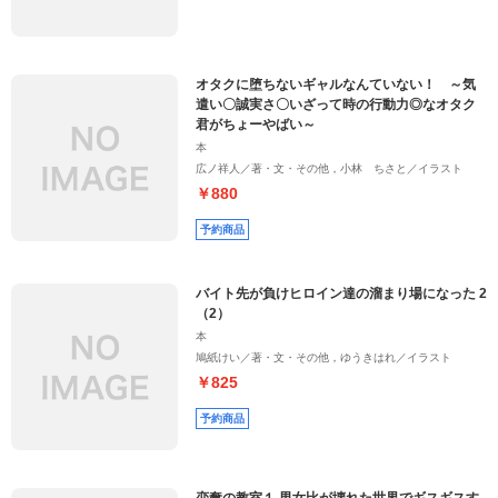
オタクに堕ちないギャルなんていない！ ～気
遣い〇誠実さ〇いざって時の行動力◎なオタク
君がちょーやばい～
本
広ノ祥人／著・文・その他，小林 ちさと／イラスト
￥880
予約商品
バイト先が負けヒロイン達の溜まり場になった 2
（2）
本
鳩紙けい／著・文・その他，ゆうきはれ／イラスト
￥825
予約商品