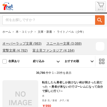
カート
ホーム
本・コミック
文庫・新書
ライトノベル（少年）
オーバーラップ文庫 (983)
スニーカー文庫 (3,088)
電撃文庫 (4,782)
富士見ファンタジア (4,184)
ノベルゼロ (86)
ファミ通文庫 (1,964)
絞り込み
在庫あり
ＭＦ文庫Ｊ (2,491)
ＧＡ文庫 (1,723)
ＨＪ文庫 (1,365)
一迅社文庫 (454)
30,786
件中 1～20件を表示
ガガガ文庫 (1,192)
スーパーダッシュ (817)
転生したら勇者しか抜けない剣が刺さった岩だ
徳間デュアル文庫 (202)
ヒーロー文庫 (514)
った ～勇者が来ないのでゴーレムになって自分
で探しに行く!～
モンスター文庫 (372)
本
集英社ダッシュエックス文庫 (677)
長多 良／著者 夕子／画
講談社ラノベ文庫 (689)
￥990
富士見ドラゴンブック (638)