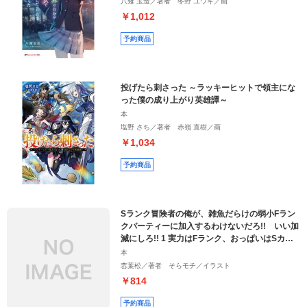
八薙 玉造／著者 冬野 ユウキ／画
￥1,012
予約商品
投げたら刺さった ～ラッキーヒットで領主にな
った僕の成り上がり英雄譚～
本
塩野 さち／著者 赤嶺 直樹／画
￥1,034
予約商品
Sランク冒険者の俺が、雑魚だらけの弱小Fラン
クパーティーに加入するわけないだろ!! いい加
減にしろ!! 1 実力はFランク、おっぱいはSカッ
プか……ふむ、まずは話を聞こう
本
枩葉松／著者 そらモチ／イラスト
￥814
予約商品