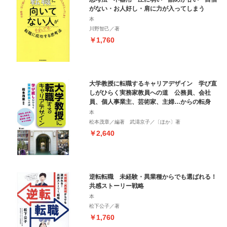
がない・お人好し・肩に力が入ってしまう
本
川野智己／著
￥1,760
大学教授に転職するキャリアデザイン 学び直
しがひらく実務家教員への道 公務員、会社
員、個人事業主、芸術家、主婦…からの転身
本
松本茂章／編著 武濤京子／〔ほか〕著
￥2,640
逆転転職 未経験・異業種からでも選ばれる！
共感ストーリー戦略
本
松下公子／著
￥1,760