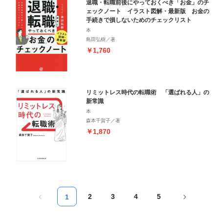
退職・転職前後にやっておくべき「お金」のチ
ェックノート イラスト図解・最新版 お金の
手続きで損しないためのチェックリスト
本
島田弘樹／著
￥1,760
リミットレス時代の転職術 「選ばれる人」の
新常識
本
森本千賀子／著
￥1,870
2
3
4
5
1