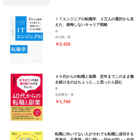
ＩＴエンジニアの転職学 ２万人の選択から見
えた、後悔しないキャリア戦略
本
赤川朗／著
￥2,420
４０代からの転職と副業 定年までこのまま働
き続けるのはちょっと…と思ったら読む
本
安斎響市／著
￥1,760
転職に向いてない人がそれでも転職に成功する
思考法 不器用・圧に弱い・詰めが甘い・自信