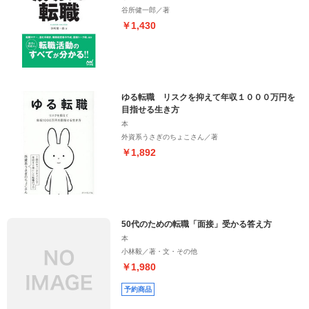
谷所健一郎／著
￥1,430
ゆる転職 リスクを抑えて年収１０００万円を
目指せる生き方
本
外資系うさぎのちょこさん／著
￥1,892
50代のための転職「面接」受かる答え方
本
小林毅／著・文・その他
￥1,980
予約商品