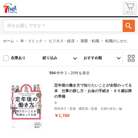
カート
ホーム
本・コミック
ビジネス・経済
開業・転職
転職のしかた
絞り込み
在庫あり
594
件中 1～20件を表示
定年後の働き方で知りたいことが全部のってる
本 仕事の探し方・お金の手続き・６５歳以降
の準備
本
西村栄子／監修 國富真／監修 主婦の友社／編
￥1,760