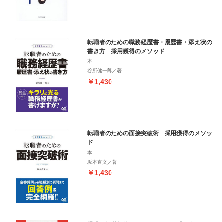
転職者のための職務経歴書・履歴書・添え状の
書き方 採用獲得のメソッド
本
谷所健一郎／著
￥1,430
転職者のための面接突破術 採用獲得のメソッ
ド
本
坂本直文／著
￥1,430