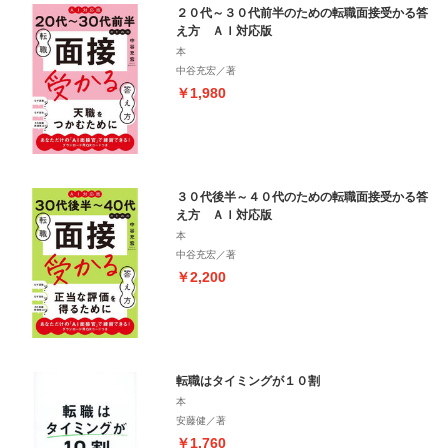
２０代～３０代前半のための転職面接受かる答
え方 ＡＩ対応版
本
中谷充宏／著
￥1,980
３０代後半～４０代のための転職面接受かる答
え方 ＡＩ対応版
本
中谷充宏／著
￥2,200
転職はタイミングが１０割
本
安藤健／著
￥1,760