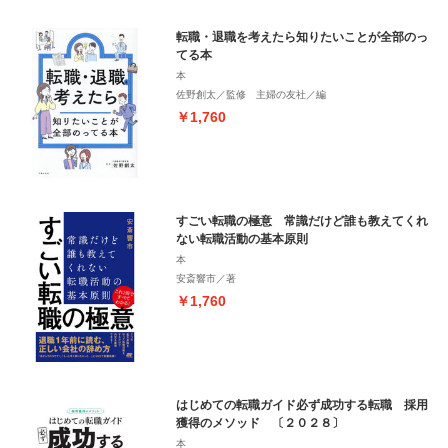
転職・退職を考えたら知りたいことが全部のっ
てる本
本
佐野創太／監修 主婦の友社／編
￥1,760
すごい転職の極意 常識だけど誰も教えてくれ
ない転職活動の基本原則
本
安斎響市／著
￥1,760
はじめての転職ガイド必ず成功する転職 採用
獲得のメソッド 〔２０２８〕
本