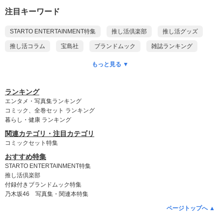
注目キーワード
STARTO ENTERTAINMENT特集
推し活倶楽部
推し活グッズ
推し活コラム
宝島社
ブランドムック
雑誌ランキング
本ランキング
DVDランキング
CD予約ランキング
もっと見る ▼
乃木坂46
ポケモン
付録付き雑誌
ゲッターズ飯田
King & Prince
myojo
anan
Snow Man
SixTONES
ランキング
エンタメ・写真集ランキング
timelesz
SUPER EIGHT
WEST.
NEWS
Kis-My-Ft2
コミック、全巻セット ランキング
暮らし・健康 ランキング
Hey! Say! JUMP
DOMOTO
A.B.C-Z
なにわ男子
関連カテゴリ・注目カテゴリ
Aぇ! group
Travis Japan
名探偵コナン
ちいかわ
コミックセット特集
おすすめ特集
STARTO ENTERTAINMENT特集
推し活倶楽部
付録付きブランドムック特集
乃木坂46 写真集・関連本特集
ページトップへ ▲