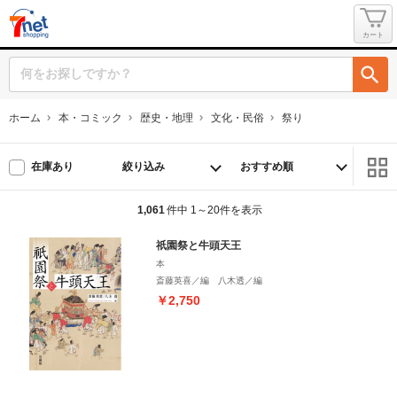
カート
ホーム
本・コミック
歴史・地理
文化・民俗
祭り
絞り込み
在庫あり
1,061
件中 1～20件を表示
祇園祭と牛頭天王
本
斎藤英喜／編 八木透／編
￥2,750