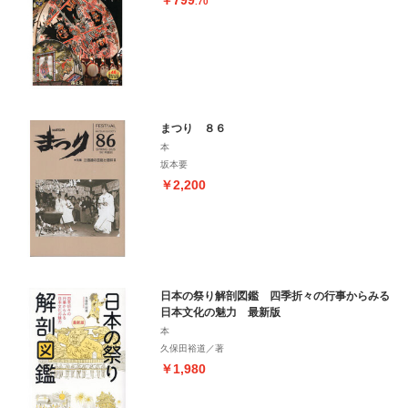
￥799
.70
まつり ８６
本
坂本要
￥2,200
日本の祭り解剖図鑑 四季折々の行事からみる
日本文化の魅力 最新版
本
久保田裕道／著
￥1,980