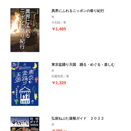
異界にふれるニッポンの祭り紀行
本
大石始／著
￥1,485
東京盆踊り天国 踊る・めぐる・楽しむ
本
佐藤智彦／著
￥1,320
弘前ねぷた速報ガイド ２０２２
本