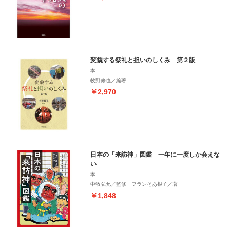
変貌する祭礼と担いのしくみ 第２版
本
牧野修也／編著
￥2,970
日本の「来訪神」図鑑 一年に一度しか会えな
い
本
中牧弘允／監修 フランそあ根子／著
￥1,848