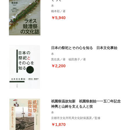
本
橋本彩／著
￥5,940
日本の祭祀とその心を知る 日本文化事始
本
黒住真／著 福田惠子／著
￥2,200
祇園祭温故知新 祇園祭創始一一五〇年記念
神輿と山鉾を支える人と技
本
京都市文化市民局文化財保護課／監修
￥1,870