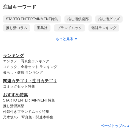
注目キーワード
STARTO ENTERTAINMENT特集
推し活倶楽部
推し活グッズ
推し活コラム
宝島社
ブランドムック
雑誌ランキング
本ランキング
DVDランキング
CD予約ランキング
もっと見る ▼
乃木坂46
ポケモン
付録付き雑誌
ゲッターズ飯田
King & Prince
myojo
anan
Snow Man
SixTONES
ランキング
エンタメ・写真集ランキング
timelesz
SUPER EIGHT
WEST.
NEWS
Kis-My-Ft2
コミック、全巻セット ランキング
暮らし・健康 ランキング
Hey! Say! JUMP
DOMOTO
A.B.C-Z
なにわ男子
関連カテゴリ・注目カテゴリ
Aぇ! group
Travis Japan
名探偵コナン
ちいかわ
コミックセット特集
おすすめ特集
STARTO ENTERTAINMENT特集
推し活倶楽部
付録付きブランドムック特集
乃木坂46 写真集・関連本特集
ページトップへ ▲