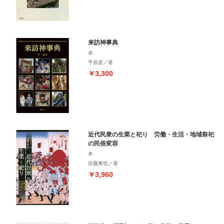
来訪神事典
本
平辰彦／著
￥3,300
近代民衆の生業と祀り 労働・生活・地域祭祀
の民俗変容
本
佐藤雅也／著
￥3,960