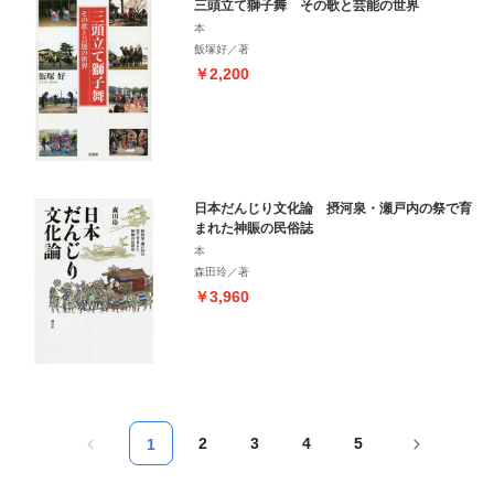
三頭立て獅子舞 その歌と芸能の世界
本
飯塚好／著
￥2,200
日本だんじり文化論 摂河泉・瀬戸内の祭で育
まれた神賑の民俗誌
本
森田玲／著
￥3,960
2
3
4
5
1