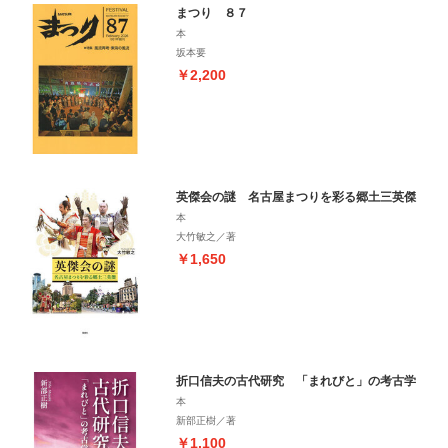
まつり ８７
本
坂本要
￥2,200
英傑会の謎 名古屋まつりを彩る郷土三英傑
本
大竹敏之／著
￥1,650
折口信夫の古代研究 「まれびと」の考古学
本
新部正樹／著
￥1,100