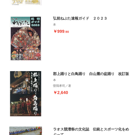
弘前ねぷた速報ガイド ２０２３
本
￥999
.90
郡上踊りと白鳥踊り 白山麓の盆踊り 改訂版
本
曽我孝司／著
￥2,640
ラオス競漕祭の文化誌 伝統とスポーツ化をめ
ぐって