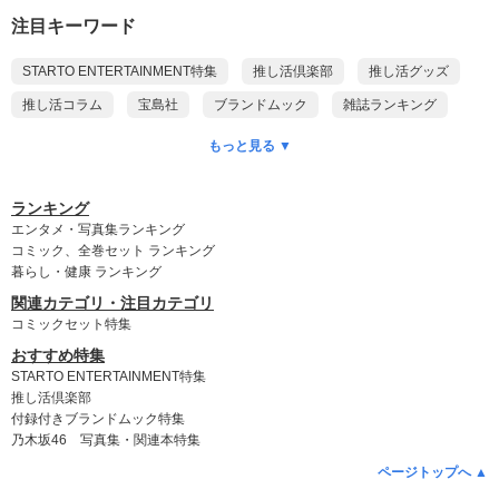
注目キーワード
STARTO ENTERTAINMENT特集
推し活倶楽部
推し活グッズ
推し活コラム
宝島社
ブランドムック
雑誌ランキング
本ランキング
DVDランキング
CD予約ランキング
もっと見る ▼
乃木坂46
ポケモン
付録付き雑誌
ゲッターズ飯田
King & Prince
myojo
anan
Snow Man
SixTONES
ランキング
エンタメ・写真集ランキング
timelesz
SUPER EIGHT
WEST.
NEWS
Kis-My-Ft2
コミック、全巻セット ランキング
暮らし・健康 ランキング
Hey! Say! JUMP
DOMOTO
A.B.C-Z
なにわ男子
関連カテゴリ・注目カテゴリ
Aぇ! group
Travis Japan
名探偵コナン
ちいかわ
コミックセット特集
おすすめ特集
STARTO ENTERTAINMENT特集
推し活倶楽部
付録付きブランドムック特集
乃木坂46 写真集・関連本特集
ページトップへ ▲