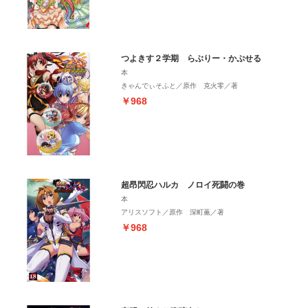
つよきす２学期 らぶりー・かぷせる
本
きゃんでぃそふと／原作 克火零／著
￥968
超昂閃忍ハルカ ノロイ死闘の巻
本
アリスソフト／原作 深町薫／著
￥968