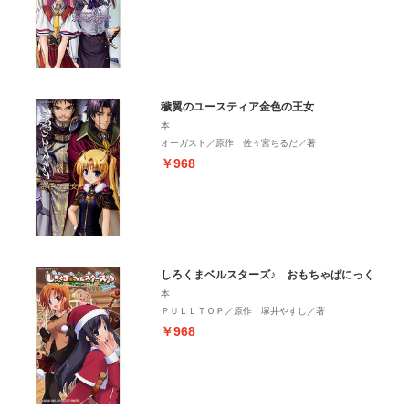
穢翼のユースティア金色の王女
本
オーガスト／原作 佐々宮ちるだ／著
￥968
しろくまベルスターズ♪ おもちゃぱにっく
本
ＰＵＬＬＴＯＰ／原作 塚井やすし／著
￥968