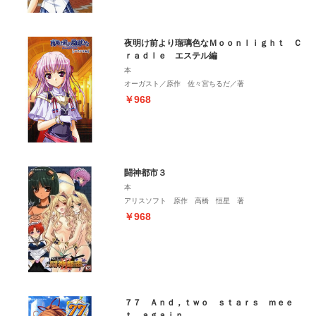
夜明け前より瑠璃色なＭｏｏｎｌｉｇｈｔ Ｃ
ｒａｄｌｅ エステル編
本
オーガスト／原作 佐々宮ちるだ／著
￥968
闘神都市３
本
アリスソフト 原作 高橋 恒星 著
￥968
７７ Ａｎｄ，ｔｗｏ ｓｔａｒｓ ｍｅｅ
ｔ ａｇａｉｎ