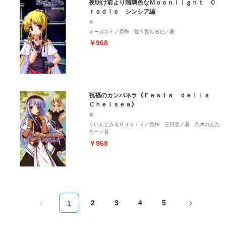
夜明け前より瑠璃色なＭｏｏｎｌｉｇｈｔ Ｃ
ｒａｄｌｅ シンシア編
本
オーガスト／原作 佐々宮ちるだ／著
￥968
祝福のカンパネラ《Ｆｅｓｔａ ｄｅｌｌａ
Ｃｈｅｌｓｅａ》
本
ういんどみるＯａｓｉｓ／原作 三日堂／著 八木れんた
ろー／著
￥968
2
3
4
5
1