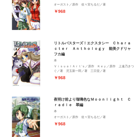
オーガスト／原作 佐々宮ちるだ／著
￥968
リトルバスターズ！エクスタシー Ｃｈａｒａ
ｃｔｅｒ Ａｎｔｈｏｌｏｇｙ 能美クドリャ
フカ編
本
ＶｉｓｕａｌＡｒｔ’ｓ／原作 Ｋｅｙ／原作 上遠乃きつ
ぐ／著 児玉新一郎／著 三日堂／著
￥968
夜明け前より瑠璃色なＭｏｏｎｌｉｇｈｔ Ｃ
ｒａｄｌｅ 翠編
本
オーガスト／原作 佐々宮ちるだ／著
￥968