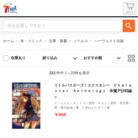
カート
ホーム
本・コミック
文庫・新書
ノベルス
ハーヴェスト出版
絞り込み
在庫あり
221
件中 1～20件を表示
リトルバスターズ！エクスタシー Ｃｈａｒａ
ｃｔｅｒ Ａｎｔｈｏｌｏｇｙ 朱鷺戸沙耶編
本
ＶｉｓｕａｌＡｒｔ’ｓ／原作 Ｋｅｙ／原作 克火零／
著 犀川結城／著 八木れんたろー／著
￥968