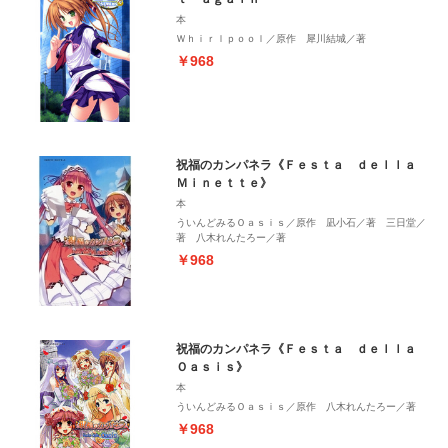
本
Ｗｈｉｒｌｐｏｏｌ／原作 犀川結城／著
￥968
祝福のカンパネラ《Ｆｅｓｔａ ｄｅｌｌａ
Ｍｉｎｅｔｔｅ》
本
ういんどみるＯａｓｉｓ／原作 凪小石／著 三日堂／
著 八木れんたろー／著
￥968
祝福のカンパネラ《Ｆｅｓｔａ ｄｅｌｌａ
Ｏａｓｉｓ》
本
ういんどみるＯａｓｉｓ／原作 八木れんたろー／著
￥968