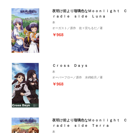
夜明け前より瑠璃色なＭｏｏｎｌｉｇｈｔ Ｃ
ｒａｄｌｅ ｓｉｄｅ Ｌｕｎａ
本
オーガスト／原作 佐々宮ちるだ／著
￥968
Ｃｒｏｓｓ Ｄａｙｓ
本
オーバーフロー／原作 水碕睦月／著
￥968
夜明け前より瑠璃色なＭｏｏｎｌｉｇｈｔ Ｃ
ｒａｄｌｅ ｓｉｄｅ Ｔｅｒｒａ
本