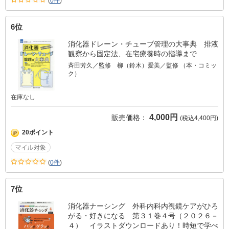
(
0件
)
6位
消化器ドレーン・チューブ管理の大事典 排液
観察から固定法、在宅療養時の指導まで
斉田芳久／監修 柳（鈴木）愛美／監修 （本・コミッ
ク）
在庫なし
4,000円
販売価格：
(税込4,400円)
20ポイント
(
0件
)
7位
消化器ナーシング 外科内科内視鏡ケアがひろ
がる・好きになる 第３１巻４号（２０２６－
４） イラストダウンロードあり！時短で学べ