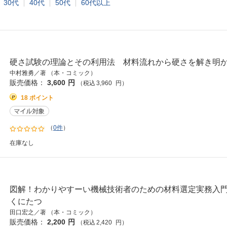
30代
40代
50代
60代以上
硬さ試験の理論とその利用法 材料流れから硬さを解き明
中村雅勇／著 （本・コミック）
販売価格：
3,600
円
（税込
3,960
円
）
18 ポイント
（
0件
）
在庫なし
図解！わかりやすーい機械技術者のための材料選定実務入
くにたつ
田口宏之／著 （本・コミック）
販売価格：
2,200
円
（税込
2,420
円
）