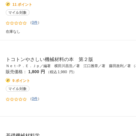
11 ポイント
（
0件
）
在庫なし
トコトンやさしい機械材料の本 第２版
Ｎｅｔ‐Ｐ．Ｅ．Ｊｐ／編著 横田川昌浩／著 江口雅章／著 藤田政利／著 
販売価格：
1,800
円
（税込
1,980
円
）
9 ポイント
（
0件
）
基礎機械材料学