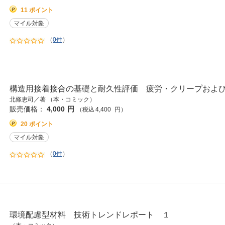
11 ポイント
（
0件
）
構造用接着接合の基礎と耐久性評価 疲労・クリープおよ
北條恵司／著 （本・コミック）
販売価格：
4,000
円
（税込
4,400
円
）
20 ポイント
（
0件
）
環境配慮型材料 技術トレンドレポート １