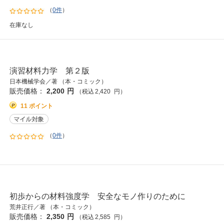
（
0件
）
在庫なし
演習材料力学 第２版
日本機械学会／著 （本・コミック）
販売価格：
2,200
円
（税込
2,420
円
）
11 ポイント
（
0件
）
初歩からの材料強度学 安全なモノ作りのために
荒井正行／著 （本・コミック）
販売価格：
2,350
円
（税込
2,585
円
）