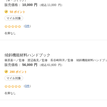
（本・コミック）
販売価格：
10,000
円
（税込
11,000
円
）
50 ポイント
（
0件
）
在庫なし
傾斜機能材料ハンドブック
篠原嘉一／監修 渡辺義見／監修 長谷崎和洋／監修 傾斜機能材料ハンドブッ
販売価格：
56,000
円
（税込
61,600
円
）
280 ポイント
（
0件
）
在庫なし