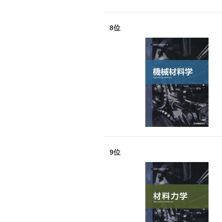
8位
9位