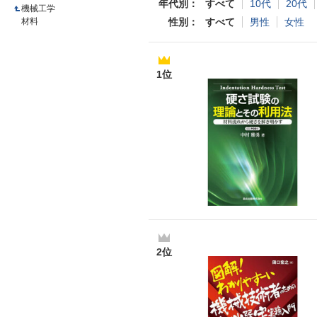
年代別
すべて
10代
20代
機械工学
材料
性別
すべて
男性
女性
1位
2位